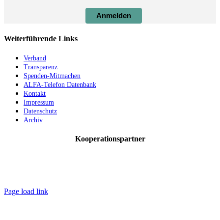
Anmelden
Weiterführende Links
Verband
Transparenz
Spenden-Mitmachen
ALFA-Telefon Datenbank
Kontakt
Impressum
Datenschutz
Archiv
Kooperationspartner
Facebook
Instagram
YouTube
Page load link